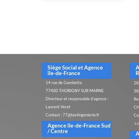
Siège Social et Agence
A
île-de-France
R
14 rue de Gambetta
28
77400 THORIGNY SUR MARNE
38
Directeur et responsable d’agence :
Re
Laurent Veret
CH
Contact : 77@testingenierie.fr
Co
c.
Agence île-de-France Sud
/ Centre
A