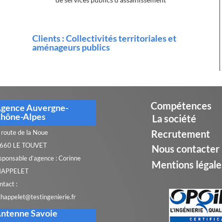
Clients : Collectivités territoriales et
aménageurs publics
Compétences
gence Auvergne-
hône-Alpes
La société
Recrutement
 route de la Noue
660 LE TOUVET
Nous contacter
sponsable d’agence :
Corinne
Mentions légale
APPELET
ntact :
chappelet@testingenierie.fr
ntenne Savoie