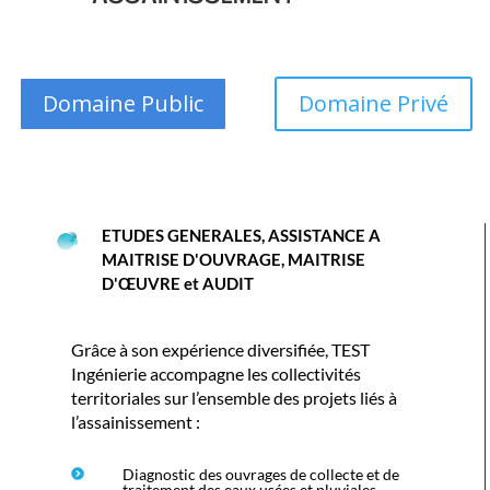
Domaine Public
Domaine Privé
ETUDES GENERALES, ASSISTANCE A
MAITRISE D'OUVRAGE, MAITRISE
D'ŒUVRE et AUDIT
Grâce à son expérience diversifiée, TEST
Ingénierie accompagne les collectivités
territoriales sur l’ensemble des projets liés à
l’assainissement :
Diagnostic des ouvrages de collecte et de
traitement des eaux usées et pluviales