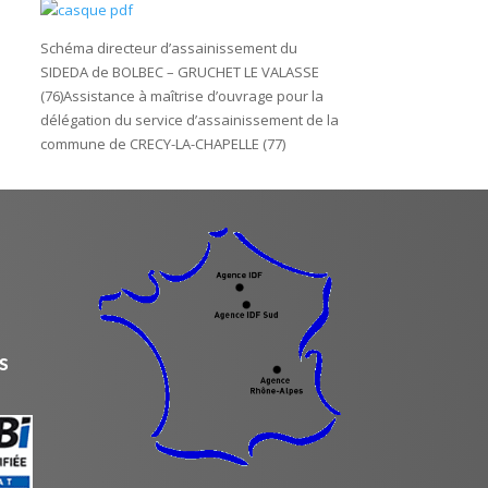
Schéma directeur d’assainissement du
SIDEDA de BOLBEC – GRUCHET LE VALASSE
(76)Assistance à maîtrise d’ouvrage pour la
délégation du service d’assainissement de la
commune de CRECY-LA-CHAPELLE (77)
s