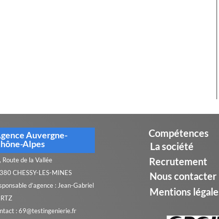
Compétences
gence Auvergne-
hône-Alpes
La société
Recrutement
 Route de la Vallée
380 CHESSY-LES-MINES
Nous contacter
sponsable d’agence : Jean-Gabriel
Mentions légale
RTZ
ntact : 69@testingenierie.fr