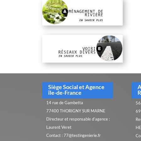
Siège Social et Agence
A
île-de-France
R
14 rue de Gambetta
56,
77400 THORIGNY SUR MARNE
69
Directeur et responsable d’agence :
Re
Laurent Veret
HE
Contact : 77@testingenierie.fr
Co